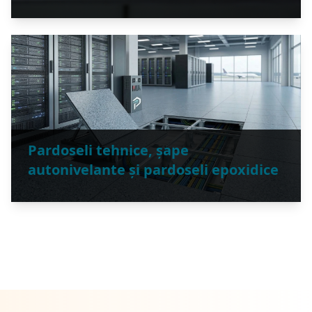
Montăm covoare sportive PVC, sisteme
poliuretan turnat și parchet sport cu amortizare
controlată, marcaje omologate și finisaj
antiderapant — soluții durabile pentru școli, săli
polivalente, fitness și terenuri interioare,
conforme standardelor EN.
Vezi detalii
Pardoseli tehnice, șape
autonivelante și pardoseli epoxidice
Execuție profesională pentru pardoseli tehnice
suspendate, șape autonivelante și sisteme
epoxidice, asigurând planeitate perfectă,
rezistență ridicată și finisaje durabile pentru
spații industriale, comerciale și medicale.
Vezi detalii