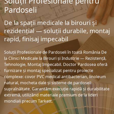
Soluții Profesionale pentru
Pardoseli
De la spații medicale la birouri și
rezidențial — soluții durabile, montaj
rapid, finisaj impecabil
Soluții Profesionale de Pardoseli în toată România De
la Clinici Medicale la Birouri și Industrie — Rezistență,
Tehnologie, Montaj Impecabil. Doctor Pardosea oferă
furnizare și montaj specializat pentru proiecte
complexe: covor PVC medical antibacterian, linoleum
natural, mocheta dale și sisteme de pardoseli
supraînălțate. Garantăm execuție rapidă și durabilitate
extremă, utilizând materiale premium de la lideri
mondiali precum Tarkett.