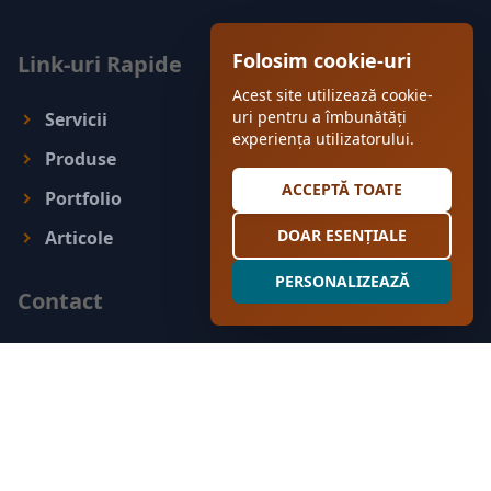
Folosim cookie-uri
Link-uri Rapide
Acest site utilizează cookie-
uri pentru a îmbunătăți
Servicii
experiența utilizatorului.
Produse
ACCEPTĂ TOATE
Portfolio
DOAR ESENȚIALE
Articole
PERSONALIZEAZĂ
Contact
Office: Centrul de Afaceri, Iasi, Calea
Chisinaului, nr.29, Corp C40, Et.2, Birou 21/6
0723586449
doctorpardosea@gmail.com